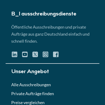
► 5:18 Min
B_I ausschreibungs­dienste
Lektion 3
EU-Ausschreibungen
Öffentliche Ausschreibungen und private
► 4:31 Min
Aufträge aus ganz Deutschland einfach und
schnell finden.
Lektion 4
Mini-Quiz
Quiz
Lektion 5
Unser Angebot
Eignung im Vergabeverfahren
► 3:18 Min
Alle Ausschreibungen
Private Aufträge finden
Lektion 6
Abgabe von Angeboten
Preise vergleichen