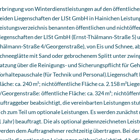
rbringung von Winterdienstleistungen auf den öffentliche
eiden Liegenschaften der LISt GmbH in Hainichen Leistung
eistungsverzeichnis benannten öffentlichen und nichtöffen
iegenschaften der LISt GmbH (Ernst-Thälmann-Straße 5) u
hälmann-Straße 4/Georgenstraße), von Eis und Schnee, ab
chneeglätte mit Sand oder gebrochenem Splitt unter zwing
atzung über die Reinigungs- und Sicherungspflicht für Ge
orhaltepauschale (für Technik und Personal).Liegenschaft
läche: ca. 240 m²; nichtöffentliche Fläche ca. 2.158 m²Li
/Georgenstraße: öffentliche Fläche: ca. 324 m²; nichtöffen
uftraggeber beabsichtigt, die vereinbarten Leistungen st
ich zum Teil um optionale Leistungen. Es werden zunächst
1 Jahr) beauftragt. Die als optional gekennzeichneten Leis
erden dem Auftragnehmer rechtzeitig übertragen. Bei de