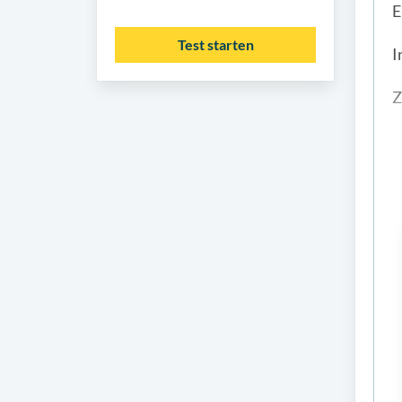
E
Test starten
I
Z
V