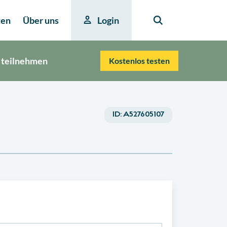
ten
Über uns
Login
 teilnehmen
Kostenlos testen
ID:
A527605107