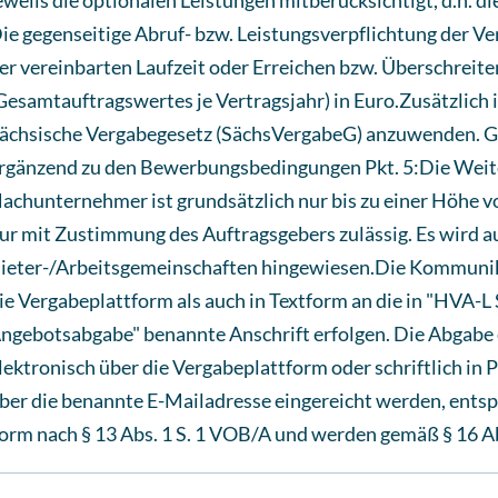
eweils die optionalen Leistungen mitberücksichtigt, d.h. 
ie gegenseitige Abruf- bzw. Leistungsverpflichtung der Ver
er vereinbarten Laufzeit oder Erreichen bzw. Überschreit
Gesamtauftragswertes je Vertragsjahr) in Euro.Zusätzlich 
ächsische Vergabegesetz (SächsVergabeG) anzuwenden. G
rgänzend zu den Bewerbungsbedingungen Pkt. 5:Die Weit
achunternehmer ist grundsätzlich nur bis zu einer Höhe 
ur mit Zustimmung des Auftragsgebers zulässig. Es wird au
ieter-/Arbeitsgemeinschaften hingewiesen.Die Kommunik
ie Vergabeplattform als auch in Textform an die in "HVA-L
ngebotsabgabe" benannte Anschrift erfolgen. Die Abgabe e
lektronisch über die Vergabeplattform oder schriftlich in
ber die benannte E-Mailadresse eingereicht werden, entsp
orm nach § 13 Abs. 1 S. 1 VOB/A und werden gemäß § 16 A