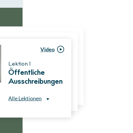
Video
Video
Lektion 1
Lektion 1
Öffentliche
Ablauf eines
Ausschreibungen
Vergabeverfahre
ns
Alle Lektionen
Alle Lektionen
ntliche Ausschreibungen
► 2:30 Min