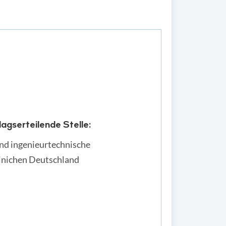
agserteilende Stelle:
und ingenieurtechnische
inichen Deutschland