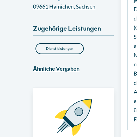
j
09661
Hainichen
,
Sachsen
D
d
(
Zugehörige Leistungen
S
e
Dienstleistungen
N
n
Ähnliche
Vergaben
B
d
A
e
ü
F