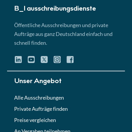
B_I ausschreibungs­dienste
Lektion 3
EU-Ausschreibungen
Öffentliche Ausschreibungen und private
► 4:31 Min
Aufträge aus ganz Deutschland einfach und
schnell finden.
Lektion 4
Mini-Quiz
Quiz
Lektion 5
Unser Angebot
Eignung im Vergabeverfahren
► 3:18 Min
Alle Ausschreibungen
Private Aufträge finden
Lektion 6
Abgabe von Angeboten
Preise vergleichen
Lektion
An Vergaben teilnehmen