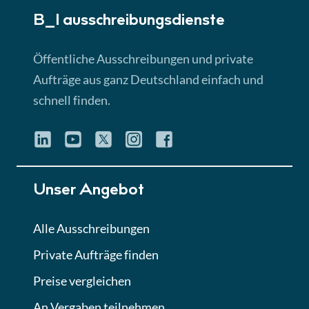
B_I ausschreibungs­dienste
Lektion 3
EU-Ausschreibungen
Öffentliche Ausschreibungen und private
► 4:31 Min
Aufträge aus ganz Deutschland einfach und
schnell finden.
Lektion 4
Mini-Quiz
Quiz
Lektion 5
Unser Angebot
Eignung im Vergabeverfahren
► 3:18 Min
Alle Ausschreibungen
Private Aufträge finden
Lektion 6
Abgabe von Angeboten
Preise vergleichen
Lektion
An Vergaben teilnehmen