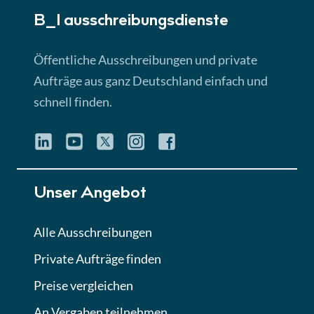
B_I ausschreibungs­dienste
Lektion 3
EU-Ausschreibungen
Öffentliche Ausschreibungen und private
► 4:31 Min
Aufträge aus ganz Deutschland einfach und
schnell finden.
Lektion 4
Mini-Quiz
Quiz
Lektion 5
Unser Angebot
Eignung im Vergabeverfahren
► 3:18 Min
Alle Ausschreibungen
Private Aufträge finden
Lektion 6
Abgabe von Angeboten
Preise vergleichen
Lektion
An Vergaben teilnehmen