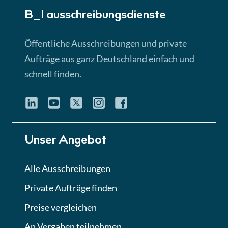
B_I ausschreibungs­dienste
Lektion 3
EU-Ausschreibungen
Öffentliche Ausschreibungen und private
► 4:31 Min
Aufträge aus ganz Deutschland einfach und
schnell finden.
Lektion 4
Mini-Quiz
Quiz
Lektion 5
Unser Angebot
Eignung im Vergabeverfahren
► 3:18 Min
Alle Ausschreibungen
Private Aufträge finden
Lektion 6
Abgabe von Angeboten
Preise vergleichen
Lektion
An Vergaben teilnehmen