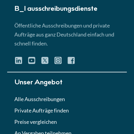
B_I ausschreibungs­dienste
Lektion 3
EU-Ausschreibungen
Öffentliche Ausschreibungen und private
► 4:31 Min
Aufträge aus ganz Deutschland einfach und
schnell finden.
Lektion 4
Mini-Quiz
Quiz
Lektion 5
Unser Angebot
Eignung im Vergabeverfahren
► 3:18 Min
Alle Ausschreibungen
Private Aufträge finden
Lektion 6
Abgabe von Angeboten
Preise vergleichen
Lektion
An Vergaben teilnehmen