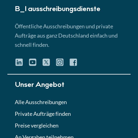
B_I ausschreibungs­dienste
Lektion 3
EU-Ausschreibungen
Öffentliche Ausschreibungen und private
► 4:31 Min
Aufträge aus ganz Deutschland einfach und
schnell finden.
Lektion 4
Mini-Quiz
Quiz
Lektion 5
Unser Angebot
Eignung im Vergabeverfahren
► 3:18 Min
Alle Ausschreibungen
Private Aufträge finden
Lektion 6
Abgabe von Angeboten
Preise vergleichen
Lektion
An Vergaben teilnehmen