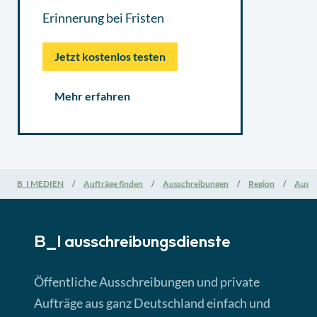
Erinnerung bei Fristen
Jetzt kostenlos testen
Mehr erfahren
B_I MEDIEN
Aufträge finden
Ausschreibungen
Region
Aussc
B_I ausschreibungs­dienste
Öffentliche Ausschreibungen und private
Aufträge aus ganz Deutschland einfach und