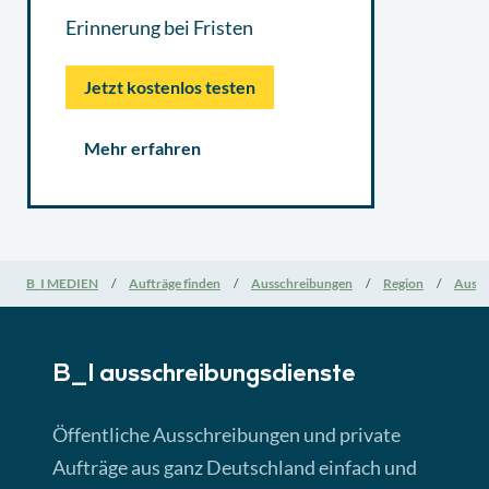
Erinnerung bei Fristen
Jetzt kostenlos testen
Mehr erfahren
B_I MEDIEN
Aufträge finden
Ausschreibungen
Region
Aussc
B_I ausschreibungs­dienste
Öffentliche Ausschreibungen und private
Aufträge aus ganz Deutschland einfach und