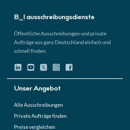
► 5:18 Min
B_I ausschreibungs­dienste
Lektion 3
EU-Ausschreibungen
Öffentliche Ausschreibungen und private
► 4:31 Min
Aufträge aus ganz Deutschland einfach und
schnell finden.
Lektion 4
Mini-Quiz
Quiz
Lektion 5
Unser Angebot
Eignung im Vergabeverfahren
► 3:18 Min
Alle Ausschreibungen
Private Aufträge finden
Lektion 6
Abgabe von Angeboten
Preise vergleichen