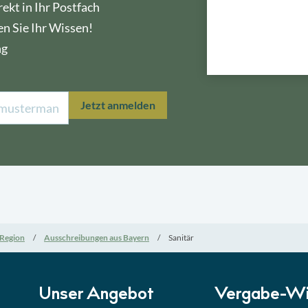
ekt in Ihr Postfach
en Sie Ihr Wissen!
ng
Lektion 1
Öffe
Jetzt anmelden
Lektion 2
Nati
Lektion 3
EU-A
Lektion 4
Mini
Region
Ausschreibungen aus Bayern
Sanitär
Lektion 5
Eign
Lektion 6
Abga
Unser Angebot
Vergabe-Wi