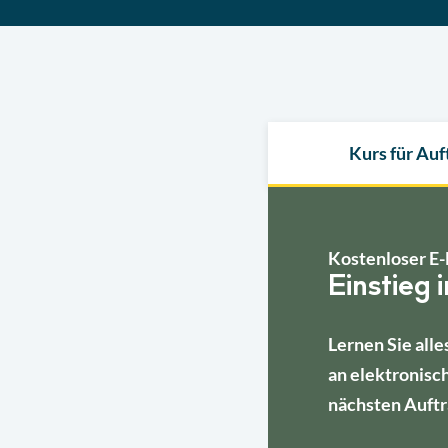
Kurs für Au
Kostenloser E-
Einstieg 
Lernen Sie alle
an elektronisc
nächsten Auftr