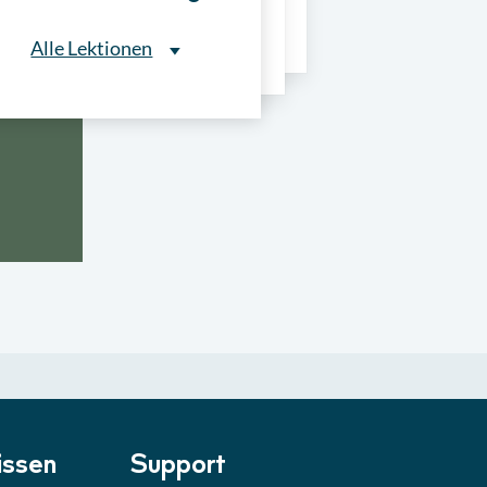
ns
Alle Lektionen
Alle Lektionen
ntliche Ausschreibungen
► 2:30 Min
onale Verfahrensarten
► 5:18 Min
usschreibungen
► 4:31 Min
-Quiz
Quiz
ung im Vergabeverfahren
► 3:18 Min
be von Angeboten
Lektion
ssen
Support