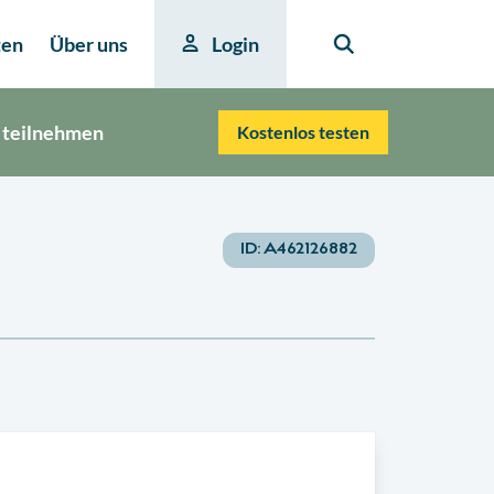
ten
Über uns
Login
 teilnehmen
Kostenlos testen
ID:
A462126882