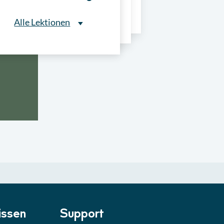
ns
Alle Lektionen
Alle Lektionen
ntliche Ausschreibungen
► 2:30 Min
onale Verfahrensarten
► 5:18 Min
usschreibungen
► 4:31 Min
-Quiz
Quiz
ung im Vergabeverfahren
► 3:18 Min
be von Angeboten
Lektion
ssen
Support