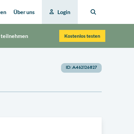
ten
Über uns
Login
 teilnehmen
Kostenlos testen
ID:
A462126827