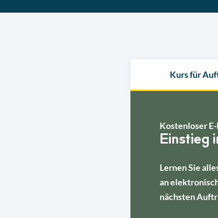
Kurs für Au
Kostenloser E-
Einstieg 
Lernen Sie alle
an elektronisc
nächsten Auftr