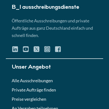
B_I ausschreibungs­dienste
Lektion 3
EU-Ausschreibungen
Öffentliche Ausschreibungen und private
► 4:31 Min
Aufträge aus ganz Deutschland einfach und
schnell finden.
Lektion 4
Mini-Quiz
Quiz
Lektion 5
Unser Angebot
Eignung im Vergabeverfahren
► 3:18 Min
Alle Ausschreibungen
Private Aufträge finden
Lektion 6
Abgabe von Angeboten
Preise vergleichen
Lektion
An Vergaben teilnehmen