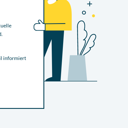
uelle
d.
l informiert