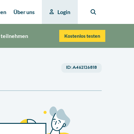
ten
Über uns
Login
 teilnehmen
Kostenlos testen
ID:
A462126818