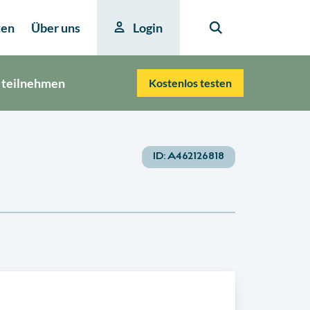
ten
Über uns
Login
 teilnehmen
Kostenlos testen
ID:
A462126818