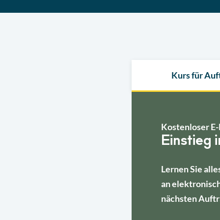
Kurs für Au
Kostenloser E-
Einstieg 
Lernen Sie alle
an elektronisc
nächsten Auftr