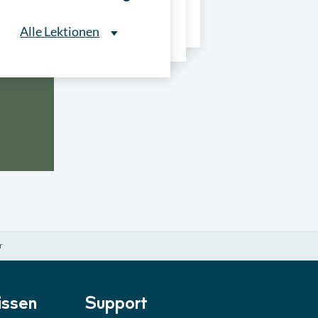
ns
Alle Lektionen
Alle Lektionen
ntliche Ausschreibungen
► 2:30 Min
onale Verfahrensarten
► 5:18 Min
usschreibungen
► 4:31 Min
-Quiz
Quiz
r
ung im Vergabeverfahren
► 3:18 Min
be von Angeboten
Lektion
ssen
Support