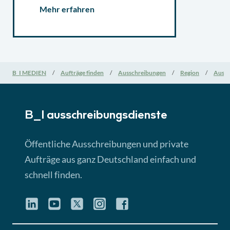
Mehr erfahren
B_I MEDIEN
Aufträge finden
Ausschreibungen
Region
Aussc
B_I ausschreibungs­dienste
Öffentliche Ausschreibungen und private
Aufträge aus ganz Deutschland einfach und
schnell finden.