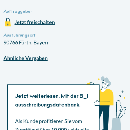
Auftraggeber
Jetzt freischalten
Ausführungsort
90766
Fürth
,
Bayern
Ähnliche
Vergaben
Jetzt weiterlesen. Mit der B_I
ausschreibungsdatenbank.
Als Kunde profitieren Sie vom
Zugriff auf über
10.000+
aktuelle