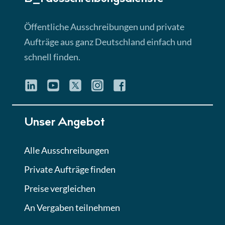
Lektion 3
EU-Ausschreibungen
Öffentliche Ausschreibungen und private
► 4:31 Min
Aufträge aus ganz Deutschland einfach und
schnell finden.
Lektion 4
Mini-Quiz
Quiz
Lektion 5
Unser Angebot
Eignung im Vergabeverfahren
► 3:18 Min
Alle Ausschreibungen
Private Aufträge finden
Lektion 6
Abgabe von Angeboten
Preise vergleichen
Lektion
An Vergaben teilnehmen