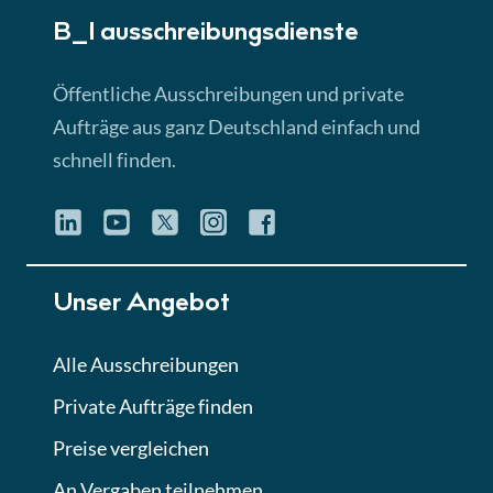
B_I ausschreibungs­dienste
Lektion 3
EU-Ausschreibungen
Öffentliche Ausschreibungen und private
► 4:31 Min
Aufträge aus ganz Deutschland einfach und
schnell finden.
Lektion 4
Mini-Quiz
Quiz
Lektion 5
Unser Angebot
Eignung im Vergabeverfahren
► 3:18 Min
Alle Ausschreibungen
Private Aufträge finden
Lektion 6
Abgabe von Angeboten
Preise vergleichen
Lektion
An Vergaben teilnehmen