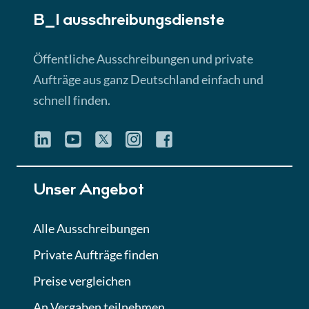
B_I ausschreibungs­dienste
Lektion 3
EU-Ausschreibungen
Öffentliche Ausschreibungen und private
► 4:31 Min
Aufträge aus ganz Deutschland einfach und
schnell finden.
Lektion 4
Mini-Quiz
Quiz
Lektion 5
Unser Angebot
Eignung im Vergabeverfahren
► 3:18 Min
Alle Ausschreibungen
Private Aufträge finden
Lektion 6
Abgabe von Angeboten
Preise vergleichen
Lektion
An Vergaben teilnehmen