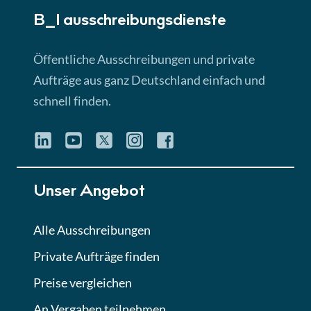
B_I ausschreibungs­dienste
Lektion 3
EU-Ausschreibungen
Öffentliche Ausschreibungen und private
► 4:31 Min
Aufträge aus ganz Deutschland einfach und
schnell finden.
Lektion 4
Mini-Quiz
Quiz
Lektion 5
Unser Angebot
Eignung im Vergabeverfahren
► 3:18 Min
Alle Ausschreibungen
Private Aufträge finden
Lektion 6
Abgabe von Angeboten
Preise vergleichen
Lektion
An Vergaben teilnehmen