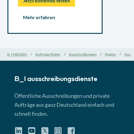
Jetzt kostenlos testen
Mehr erfahren
B_I MEDIEN
Aufträge finden
Ausschreibungen
Region
Aussc
B_I ausschreibungs­dienste
Öffentliche Ausschreibungen und private
Aufträge aus ganz Deutschland einfach und
schnell finden.