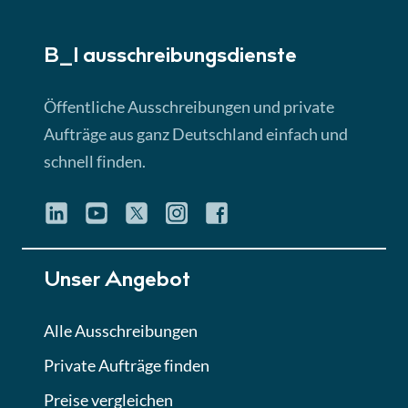
► 5:18 Min
B_I ausschreibungs­dienste
Lektion 3
EU-Ausschreibungen
Öffentliche Ausschreibungen und private
► 4:31 Min
Aufträge aus ganz Deutschland einfach und
schnell finden.
Lektion 4
Mini-Quiz
Quiz
Lektion 5
Unser Angebot
Eignung im Vergabeverfahren
► 3:18 Min
Alle Ausschreibungen
Private Aufträge finden
Lektion 6
Abgabe von Angeboten
Preise vergleichen