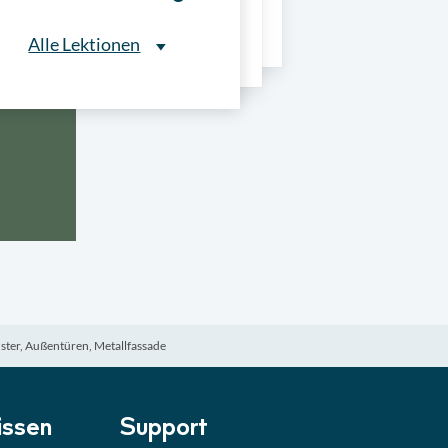
ns
Alle Lektionen
Alle Lektionen
ntliche Ausschreibungen
► 2:30 Min
onale Verfahrensarten
► 5:18 Min
usschreibungen
► 4:31 Min
-Quiz
Quiz
ster, Außentüren, Metallfassade
ung im Vergabeverfahren
► 3:18 Min
be von Angeboten
Lektion
ssen
Support