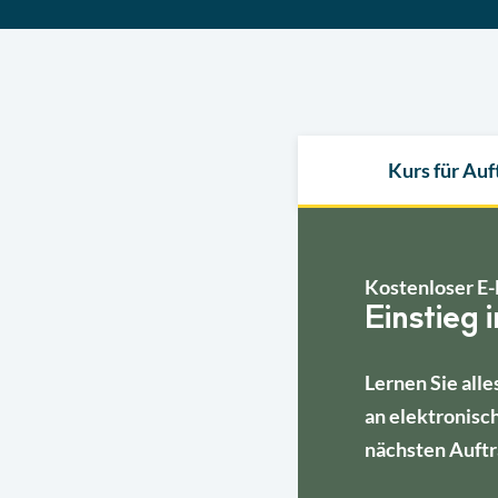
Kurs für Au
Kostenloser E-
Einstieg 
Lernen Sie alle
an elektronisc
nächsten Auftr