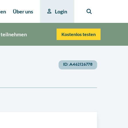
ten
Über uns
Login
 teilnehmen
Kostenlos testen
ID:
A462126778