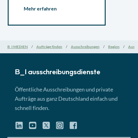
Mehr erfahren
B_I MEDIEN
Aufträge finden
Ausschreibungen
Region
Aussc
B_I ausschreibungs­dienste
Öffentliche Ausschreibungen und private
Aufträge aus ganz Deutschland einfach und
schnell finden.