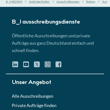
Nationale Verfahrensarten
B_I MEDIEN
Aufträge finden
Ausschreibungen
Region
Aussc
► 5:18 Min
B_I ausschreibungs­dienste
Lektion 3
EU-Ausschreibungen
Öffentliche Ausschreibungen und private
► 4:31 Min
Aufträge aus ganz Deutschland einfach und
schnell finden.
Lektion 4
Mini-Quiz
Quiz
Lektion 5
Unser Angebot
Eignung im Vergabeverfahren
► 3:18 Min
Alle Ausschreibungen
Private Aufträge finden
Lektion 6