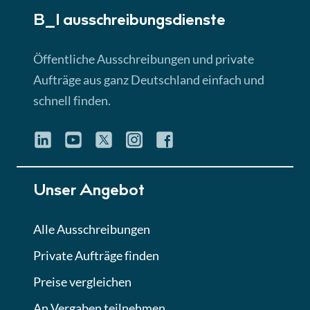
B_I ausschreibungs­dienste
Lektion 3
EU-Ausschreibungen
Öffentliche Ausschreibungen und private
► 4:31 Min
Aufträge aus ganz Deutschland einfach und
schnell finden.
Lektion 4
Mini-Quiz
Quiz
Lektion 5
Unser Angebot
Eignung im Vergabeverfahren
► 3:18 Min
Alle Ausschreibungen
Private Aufträge finden
Lektion 6
Abgabe von Angeboten
Preise vergleichen
Lektion
An Vergaben teilnehmen