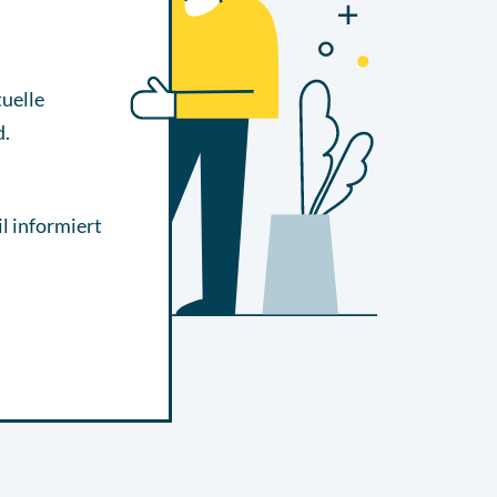
uelle
d.
l informiert