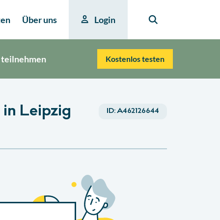
ten
Über uns
Login
 teilnehmen
Kostenlos testen
in Leipzig
ID:
A462126644