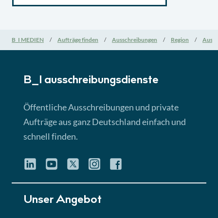
B_I MEDIEN
Aufträge finden
Ausschreibungen
Region
Aussc
B_I ausschreibungs­dienste
Öffentliche Ausschreibungen und private
Aufträge aus ganz Deutschland einfach und
schnell finden.
Unser Angebot