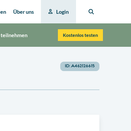
ten
Über uns
Login
 teilnehmen
Kostenlos testen
ID:
A462126615