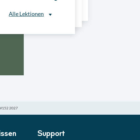
ns
Alle Lektionen
Alle Lektionen
ntliche Ausschreibungen
► 2:30 Min
onale Verfahrensarten
► 5:18 Min
usschreibungen
► 4:31 Min
-Quiz
Quiz
E W152 2027
ung im Vergabeverfahren
► 3:18 Min
be von Angeboten
Lektion
ssen
Support