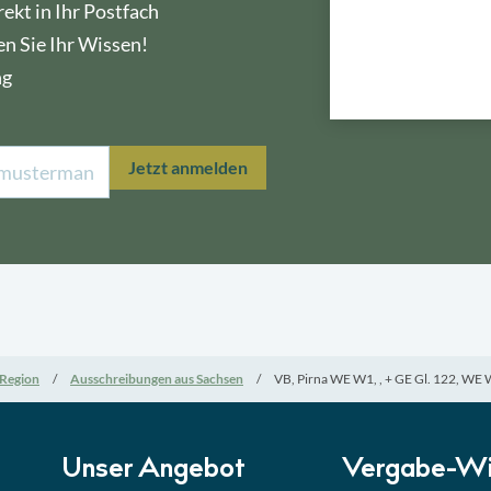
ekt in Ihr Postfach
en Sie Ihr Wissen!
ng
Lektion 1
Öffe
Jetzt anmelden
Lektion 2
Nati
Lektion 3
EU-A
Lektion 4
Mini
Region
Ausschreibungen aus Sachsen
VB, Pirna WE W1, , + GE Gl. 122, W
Lektion 5
Eign
Lektion 6
Abga
Unser Angebot
Vergabe-Wi