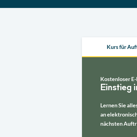
Kurs für Au
Kostenloser E-
Einstieg 
Lernen Sie alle
an elektronisc
nächsten Auftr