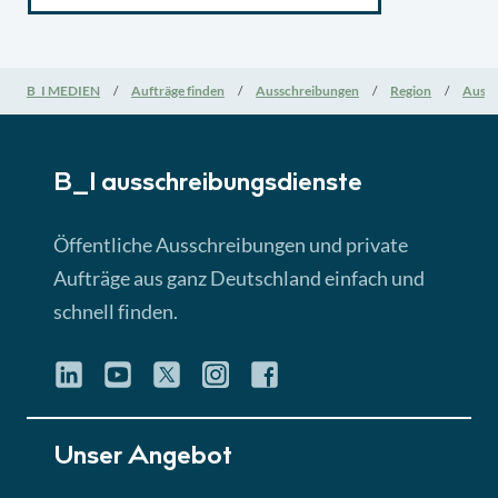
B_I MEDIEN
Aufträge finden
Ausschreibungen
Region
Aussc
B_I ausschreibungs­dienste
Öffentliche Ausschreibungen und private
Aufträge aus ganz Deutschland einfach und
schnell finden.
Unser Angebot