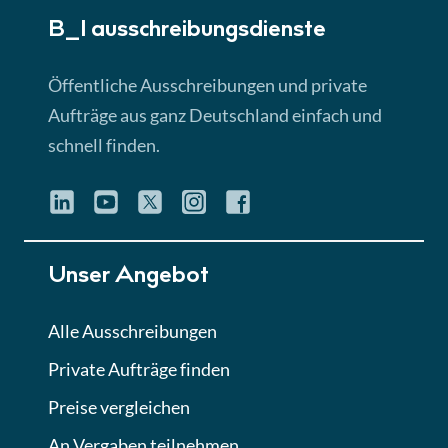
B_I ausschreibungs­dienste
Lektion 3
EU-Ausschreibungen
Öffentliche Ausschreibungen und private
► 4:31 Min
Aufträge aus ganz Deutschland einfach und
schnell finden.
Lektion 4
Mini-Quiz
Quiz
Lektion 5
Unser Angebot
Eignung im Vergabeverfahren
► 3:18 Min
Alle Ausschreibungen
Private Aufträge finden
Lektion 6
Abgabe von Angeboten
Preise vergleichen
Lektion
An Vergaben teilnehmen