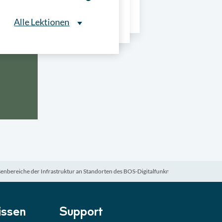
ns
Alle Lektionen
Alle Lektionen
ntliche Ausschreibungen
► 2:30 Min
onale Verfahrensarten
► 5:18 Min
usschreibungen
► 4:31 Min
-Quiz
Quiz
ßenbereiche der Infrastruktur an Standorten des BOS-Digitalfunknetzes Brandenburg
ung im Vergabeverfahren
► 3:18 Min
be von Angeboten
Lektion
ssen
Support