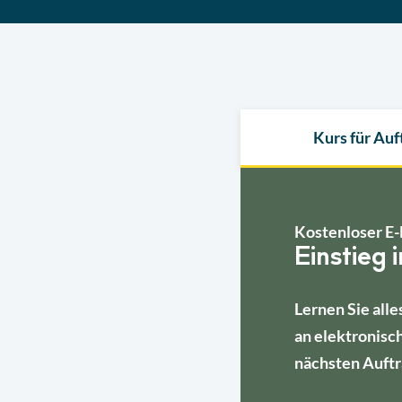
Kurs für Au
Kostenloser E-
Einstieg 
Lernen Sie alle
an elektronisc
nächsten Auftr