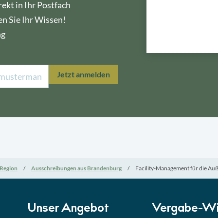
ekt in Ihr Postfach
en Sie Ihr Wissen!
ng
Lektion 1
Öffe
Jetzt anmelden
Lektion 2
Nati
Lektion 3
EU-A
Lektion 4
Mini
Region
Ausschreibungen aus Brandenburg
Facility-Management für die Au
Lektion 5
Eign
Lektion 6
Abga
Unser Angebot
Vergabe-Wi