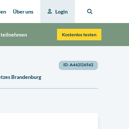
ten
Über uns
Login
 teilnehmen
Kostenlos testen
ID:
A462126562
netzes Brandenburg