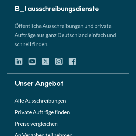
B_I ausschreibungs­dienste
Lektion 3
EU-Ausschreibungen
Öffentliche Ausschreibungen und private
► 4:31 Min
Aufträge aus ganz Deutschland einfach und
schnell finden.
Lektion 4
Mini-Quiz
Quiz
Lektion 5
Unser Angebot
Eignung im Vergabeverfahren
► 3:18 Min
Alle Ausschreibungen
Private Aufträge finden
Lektion 6
Abgabe von Angeboten
Preise vergleichen
Lektion
An Vergaben teilnehmen