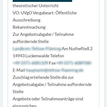
theoretischer Unterricht
VO: UVgO Vergabeart: Öffentliche
Ausschreibung
Bekanntmachung
Zur Angebotsabgabe / Teilnahme
auffordernde Stelle
Landkreis Teltow-Fläming
Am Nuthefließ 2
14943 Luckenwalde Telefon
+49 3371-6081109
Fax
+49 3371-6089180
E-Mail
hauptamt@teltow-flaeming.de
Zuschlag erteilende Stelle die zur
Angebotsabgabe / Teilnahme auffordernde
Stelle
Angebote oder Teilnahmeanträge sind
einzureichen