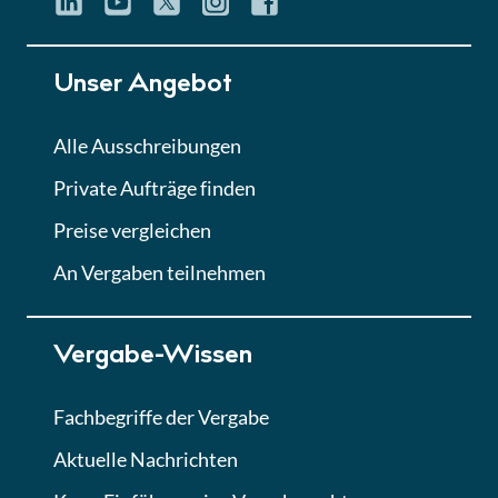
Quiz
Lektion 5
Unser Angebot
Eignung im Vergabeverfahren
► 3:18 Min
Alle Ausschreibungen
Private Aufträge finden
Lektion 6
Abgabe von Angeboten
Preise vergleichen
Lektion
An Vergaben teilnehmen
Lektion 7
Vergabe-Wissen
Finales Quiz
Quiz
Fachbegriffe der Vergabe
Aktuelle Nachrichten