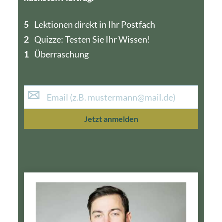
5
4
Lektionen direkt in Ihr Postfach
2
1
Quizze: Testen Sie Ihr Wissen!
1
Überraschung
Jetzt anmelden