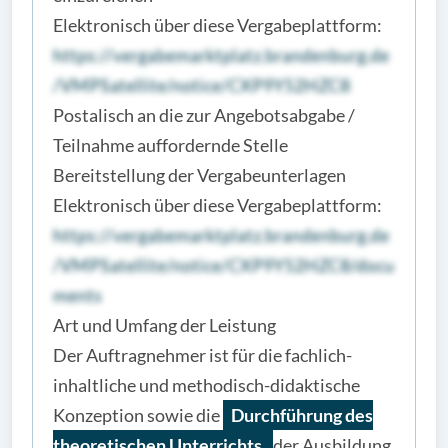
Elektronisch über diese Vergabeplattform:
https://vergabemarktplatz.brandenburg.de
/VMPSatellite/notice/CXP9Y52HZC8
Postalisch an die zur Angebotsabgabe /
Teilnahme auffordernde Stelle
Bereitstellung der Vergabeunterlagen
Elektronisch über diese Vergabeplattform:
https://vergabemarktplatz.brandenburg.de
/VMPSatellite/notice/CXP9Y52HZC8/docu
ments
Art und Umfang der Leistung
Der Auftragnehmer ist für die fachlich-
inhaltliche und methodisch-didaktische
Konzeption sowie die
Durchführung des
theoretischen Unterrichts
der Ausbildung