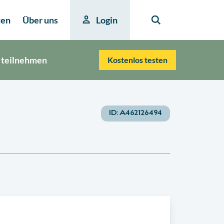
ten
Über uns
Login
 teilnehmen
Kostenlos testen
ID:
A462126494