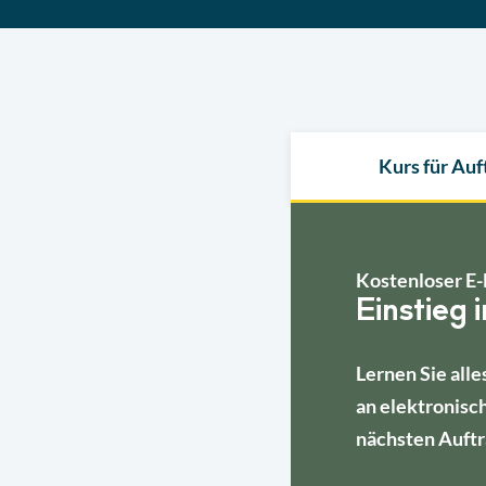
Kurs für Au
Kostenloser E-
Einstieg 
Lernen Sie alle
an elektronisc
nächsten Auftr