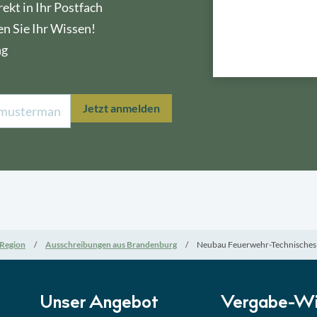
ekt in Ihr Postfach
en Sie Ihr Wissen!
ng
Lektion 1
Öffe
Jetzt anmelden
Lektion 2
Nati
Lektion 3
EU-A
Lektion 4
Mini
Region
Ausschreibungen aus Brandenburg
Neubau Feuerwehr-Technisches-Z
Lektion 5
Eign
Lektion 6
Abga
Unser Angebot
Vergabe-Wi