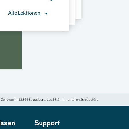
ns
Alle Lektionen
Alle Lektionen
ntliche Ausschreibungen
► 2:30 Min
onale Verfahrensarten
► 5:18 Min
usschreibungen
► 4:31 Min
-Quiz
Quiz
entrum in 15344 Strausberg, Los 13.2 – Innentüren Schiebetüren
ung im Vergabeverfahren
► 3:18 Min
be von Angeboten
Lektion
ssen
Support