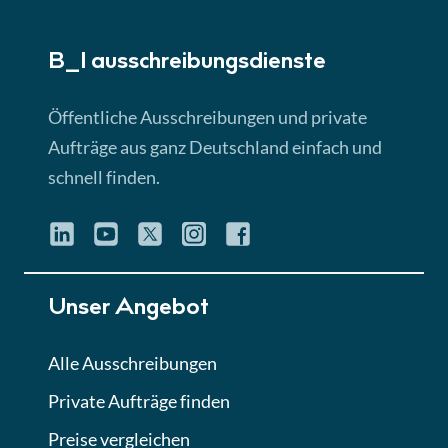
► 5:18 Min
B_I ausschreibungs­dienste
Lektion 3
EU-Ausschreibungen
Öffentliche Ausschreibungen und private
► 4:31 Min
Aufträge aus ganz Deutschland einfach und
schnell finden.
Lektion 4
Mini-Quiz
Quiz
Lektion 5
Unser Angebot
Eignung im Vergabeverfahren
► 3:18 Min
Alle Ausschreibungen
Private Aufträge finden
Lektion 6
Abgabe von Angeboten
Preise vergleichen