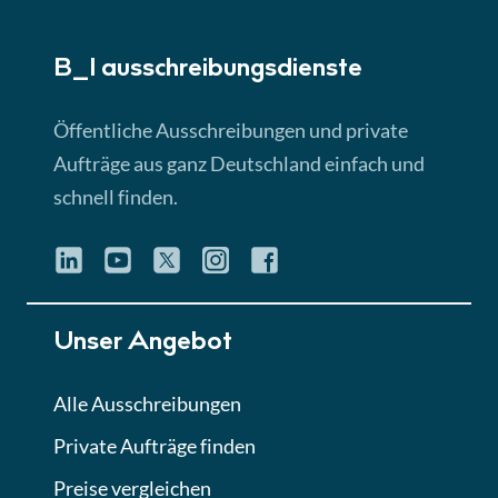
► 5:18 Min
B_I ausschreibungs­dienste
Lektion 3
EU-Ausschreibungen
Öffentliche Ausschreibungen und private
► 4:31 Min
Aufträge aus ganz Deutschland einfach und
schnell finden.
Lektion 4
Mini-Quiz
Quiz
Lektion 5
Unser Angebot
Eignung im Vergabeverfahren
► 3:18 Min
Alle Ausschreibungen
Private Aufträge finden
Lektion 6
Abgabe von Angeboten
Preise vergleichen