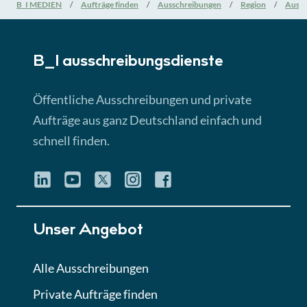
Nationale Verfahrensarten
B_I MEDIEN
Aufträge finden
Ausschreibungen
Region
Aussc
► 5:18 Min
B_I ausschreibungs­dienste
Lektion 3
EU-Ausschreibungen
Öffentliche Ausschreibungen und private
► 4:31 Min
Aufträge aus ganz Deutschland einfach und
schnell finden.
Lektion 4
Mini-Quiz
Quiz
Lektion 5
Unser Angebot
Eignung im Vergabeverfahren
► 3:18 Min
Alle Ausschreibungen
Private Aufträge finden
Lektion 6