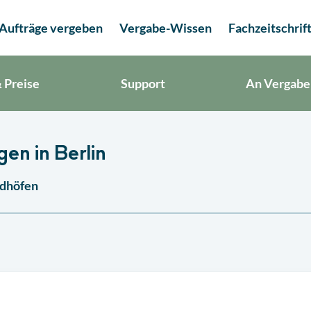
Aufträge vergeben
Vergabe-Wissen
Fachzeitschrif
 Preise
Support
An Vergabe
en in Berlin
edhöfen