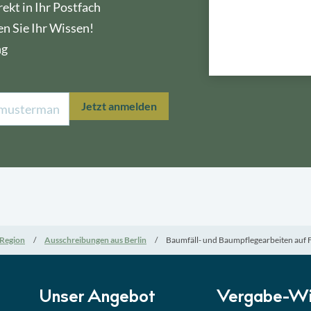
ekt in Ihr Postfach
en Sie Ihr Wissen!
ng
Lektion 1
Öffe
Jetzt anmelden
Lektion 2
Nati
Lektion 3
EU-A
Lektion 4
Mini
Region
Ausschreibungen aus Berlin
Baumfäll- und Baumpflegearbeiten auf 
Lektion 5
Eign
Lektion 6
Abga
Unser Angebot
Vergabe-Wi