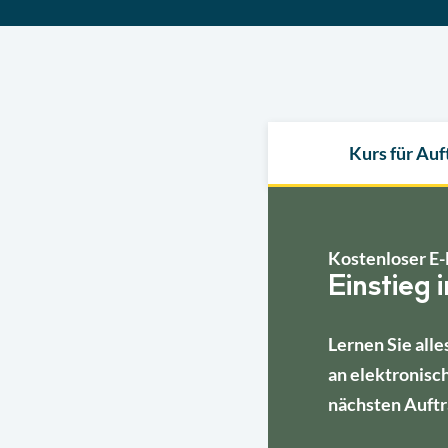
Kurs für Au
Kostenloser E-
Einstieg 
Lernen Sie alle
an elektronisc
nächsten Auftr