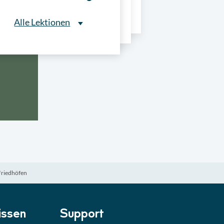
ns
Alle Lektionen
Alle Lektionen
ntliche Ausschreibungen
► 2:30 Min
onale Verfahrensarten
► 5:18 Min
usschreibungen
► 4:31 Min
-Quiz
Quiz
Friedhöfen
ung im Vergabeverfahren
► 3:18 Min
be von Angeboten
Lektion
ssen
Support