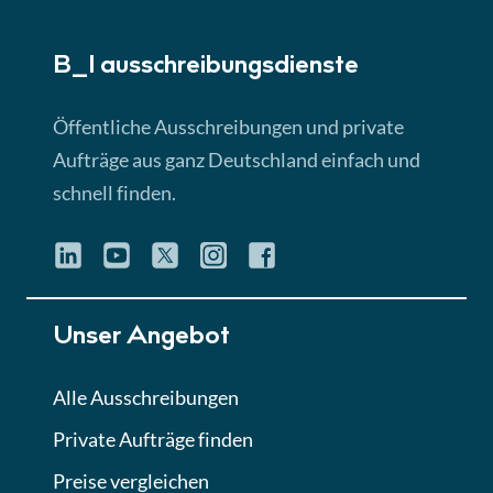
► 5:18 Min
B_I ausschreibungs­dienste
Lektion 3
EU-Ausschreibungen
Öffentliche Ausschreibungen und private
► 4:31 Min
Aufträge aus ganz Deutschland einfach und
schnell finden.
Lektion 4
Mini-Quiz
Quiz
Lektion 5
Unser Angebot
Eignung im Vergabeverfahren
► 3:18 Min
Alle Ausschreibungen
Private Aufträge finden
Lektion 6
Abgabe von Angeboten
Preise vergleichen