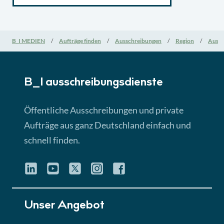
B_I MEDIEN
Aufträge finden
Ausschreibungen
Region
Aussc
B_I ausschreibungs­dienste
Öffentliche Ausschreibungen und private
Aufträge aus ganz Deutschland einfach und
schnell finden.
Unser Angebot