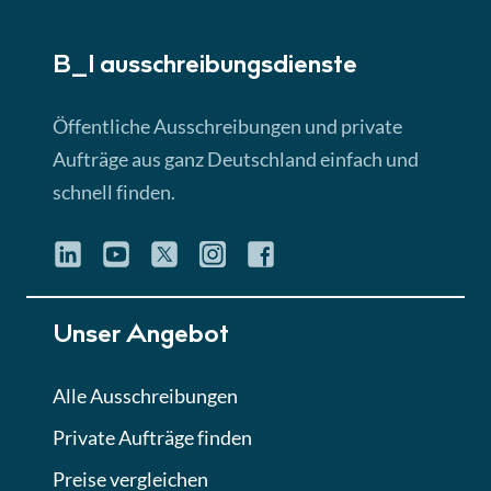
► 5:18 Min
B_I ausschreibungs­dienste
Lektion 3
EU-Ausschreibungen
Öffentliche Ausschreibungen und private
► 4:31 Min
Aufträge aus ganz Deutschland einfach und
schnell finden.
Lektion 4
Mini-Quiz
Quiz
Lektion 5
Unser Angebot
Eignung im Vergabeverfahren
► 3:18 Min
Alle Ausschreibungen
Private Aufträge finden
Lektion 6
Abgabe von Angeboten
Preise vergleichen