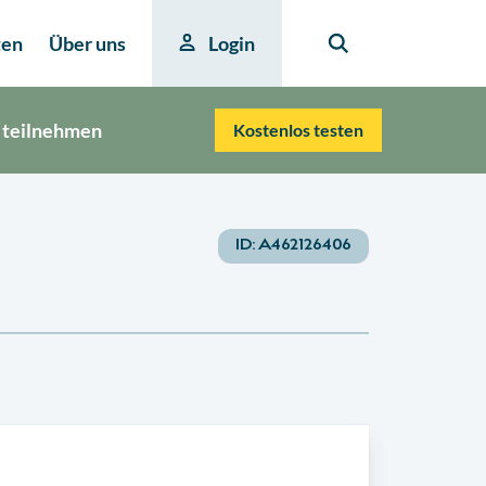
ten
Über uns
Login
 teilnehmen
Kostenlos testen
ID:
A462126406