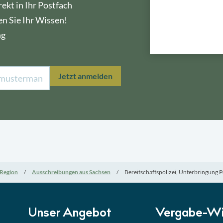
ekt in Ihr Postfach
en Sie Ihr Wissen!
ng
Lektion 1
Öffe
Jetzt anmelden
Lektion 2
Nati
Lektion 3
EU-A
Lektion 4
Mini
Region
Ausschreibungen aus Sachsen
Bereitschaftspolizei, Unterbringung P
Lektion 5
Eign
Lektion 6
Abga
Unser Angebot
Vergabe-Wi