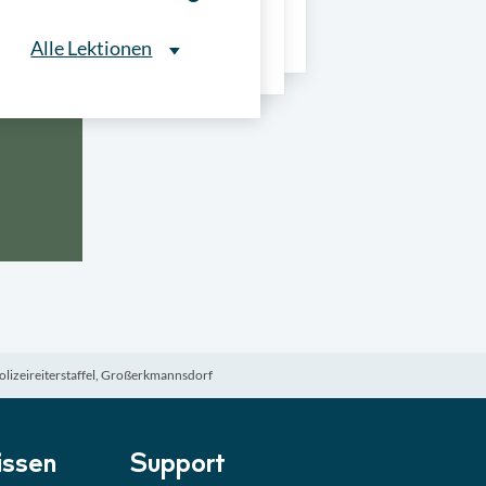
ns
Alle Lektionen
Alle Lektionen
ntliche Ausschreibungen
► 2:30 Min
onale Verfahrensarten
► 5:18 Min
usschreibungen
► 4:31 Min
-Quiz
Quiz
olizeireiterstaffel, Großerkmannsdorf
ung im Vergabeverfahren
► 3:18 Min
be von Angeboten
Lektion
ssen
Support