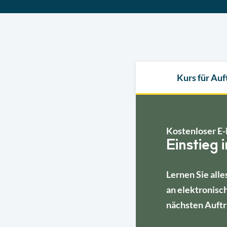
Kurs für Au
Kostenloser E-
Einstieg 
Lernen Sie alle
an elektronisc
nächsten Auftr