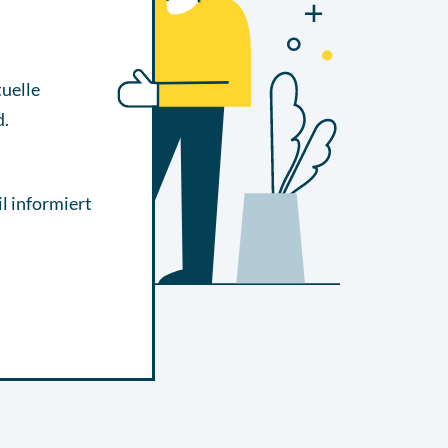
uelle
d.
l informiert