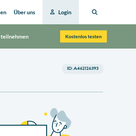
ten
Über uns
Login
 teilnehmen
Kostenlos testen
ID:
A462126393