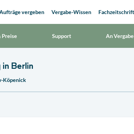
Aufträge vergeben
Vergabe-Wissen
Fachzeitschrif
 Preise
Support
An Vergabe
in Berlin
ow-Köpenick