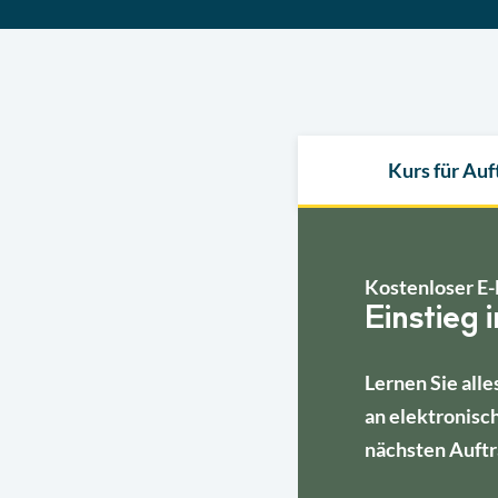
Kurs für Au
Kostenloser E-
Einstieg 
Lernen Sie alle
an elektronisc
nächsten Auftr