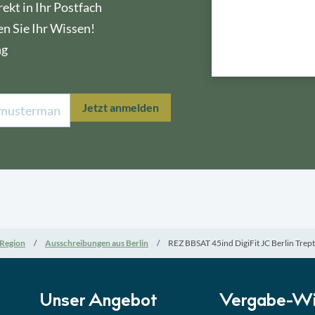
ekt in Ihr Postfach
en Sie Ihr Wissen!
ng
Lektion 1
Öffe
Jetzt anmelden
Lektion 2
Nati
Lektion 3
EU-A
Lektion 4
Mini
Region
Ausschreibungen aus Berlin
REZ BBSAT 45ind DigiFit JC Berlin Tre
Lektion 5
Eign
Lektion 6
Abga
Unser Angebot
Vergabe-Wi