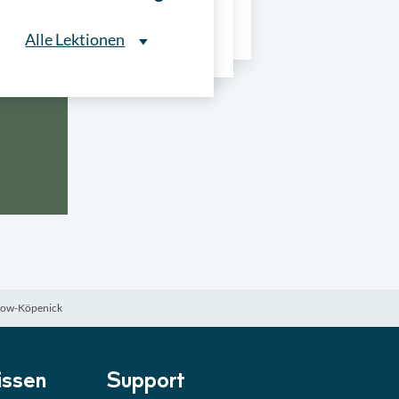
ns
Alle Lektionen
Alle Lektionen
ntliche Ausschreibungen
► 2:30 Min
onale Verfahrensarten
► 5:18 Min
usschreibungen
► 4:31 Min
-Quiz
Quiz
ptow-Köpenick
ung im Vergabeverfahren
► 3:18 Min
be von Angeboten
Lektion
ssen
Support