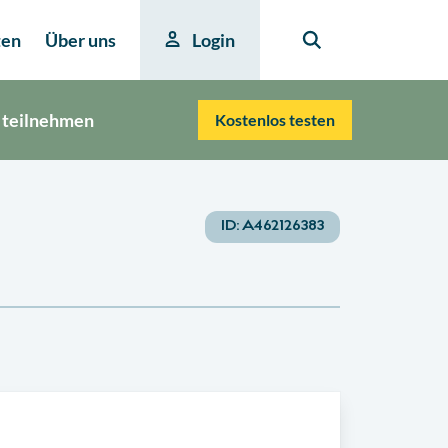
ten
Über uns
Login
 teilnehmen
Kostenlos testen
ID:
A462126383