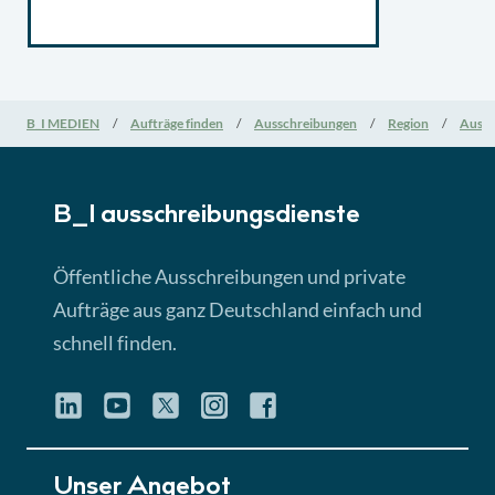
B_I MEDIEN
Aufträge finden
Ausschreibungen
Region
Aussc
B_I ausschreibungs­dienste
Öffentliche Ausschreibungen und private
Aufträge aus ganz Deutschland einfach und
schnell finden.
Unser Angebot