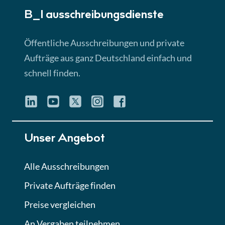
B_I ausschreibungs­dienste
Lektion 3
EU-Ausschreibungen
Öffentliche Ausschreibungen und private
► 4:31 Min
Aufträge aus ganz Deutschland einfach und
schnell finden.
Lektion 4
Mini-Quiz
Quiz
Lektion 5
Unser Angebot
Eignung im Vergabeverfahren
► 3:18 Min
Alle Ausschreibungen
Private Aufträge finden
Lektion 6
Abgabe von Angeboten
Preise vergleichen
Lektion
An Vergaben teilnehmen