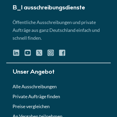
B_I ausschreibungs­dienste
Lektion 3
EU-Ausschreibungen
Öffentliche Ausschreibungen und private
► 4:31 Min
Aufträge aus ganz Deutschland einfach und
schnell finden.
Lektion 4
Mini-Quiz
Quiz
Lektion 5
Unser Angebot
Eignung im Vergabeverfahren
► 3:18 Min
Alle Ausschreibungen
Private Aufträge finden
Lektion 6
Abgabe von Angeboten
Preise vergleichen
Lektion
An Vergaben teilnehmen