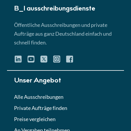
B_I ausschreibungs­dienste
Lektion 3
EU-Ausschreibungen
Öffentliche Ausschreibungen und private
► 4:31 Min
Aufträge aus ganz Deutschland einfach und
schnell finden.
Lektion 4
Mini-Quiz
Quiz
Lektion 5
Unser Angebot
Eignung im Vergabeverfahren
► 3:18 Min
Alle Ausschreibungen
Private Aufträge finden
Lektion 6
Abgabe von Angeboten
Preise vergleichen
Lektion
An Vergaben teilnehmen